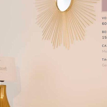
VE
60
BE
15
CA
Me
TA
Ge